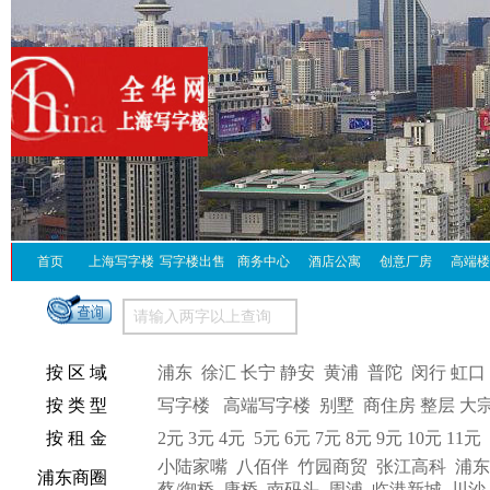
首页
上海写字楼
写字楼出售
商务中心
酒店公寓
创意厂房
高端楼
按 区 域
浦东
徐汇
长宁
静安
黄浦
普陀
闵行
虹口
按 类 型
写字楼
高端写字楼
别墅
商住房
整层
大
按 租 金
2元
3元
4元
5元
6元
7元
8元
9元
10元
11元
小陆家嘴
八佰伴
竹园商贸
张江高科
浦东
浦东商圈
蔡/御桥
康桥
南码头
周浦
临港新城
川沙