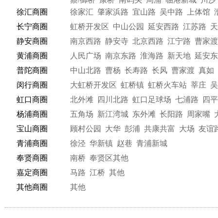
徐汇商圈
徐家汇
肇家浜路
宜山路
吴中路
上体馆
长宁商圈
虹桥开发区
中山公园
延安西路
江苏路
天
静安商圈
南京西路
静安寺
北京西路
江宁路
曹家渡
黄浦商圈
人民广场
南京东路
淮海路
新天地
延安东
普陀商圈
中山北路
曹杨
长寿路
长风
曹家渡
真如
闵行商圈
大虹桥开发区
虹桥镇
虹桥火车站
莘庄
吴
虹口商圈
北外滩
四川北路
虹口足球场
七浦路
四平
杨浦商圈
五角场
新江湾城
东外滩
长阳路
周家嘴
宝山商圈
顾村公园
大华
彭浦
共康共富
大场
友谊
青浦商圈
徐泾
华新镇
赵巷
青浦新城
奉贤商圈
南桥
奉贤区其他
嘉定商圈
马路
江桥
其他
其他商圈
其他