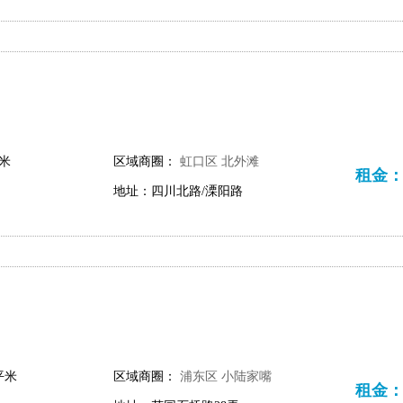
平米
区域商圈：
虹口区
北外滩
租金：10
地址：四川北路/溧阳路
平米
区域商圈：
浦东区
小陆家嘴
租金：70