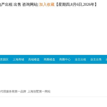
产出租 出售 咨询网站|
加入收藏
【
星期四,8月6日,2026年】
意园区
上海商铺
高端楼盘
商圈楼盘
商圈中心
业主出租
业主出售
产代理服务商第一品牌 上海别墅第一网站