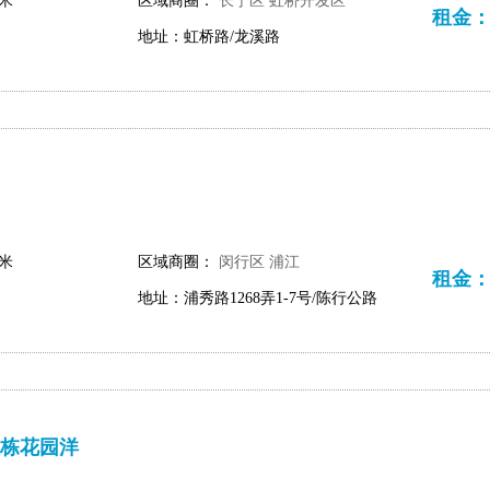
平米
区域商圈：
长宁区
虹桥开发区
租金：60
地址：虹桥路/龙溪路
平米
区域商圈：
闵行区
浦江
租金：12
地址：浦秀路1268弄1-7号/陈行公路
栋花园洋