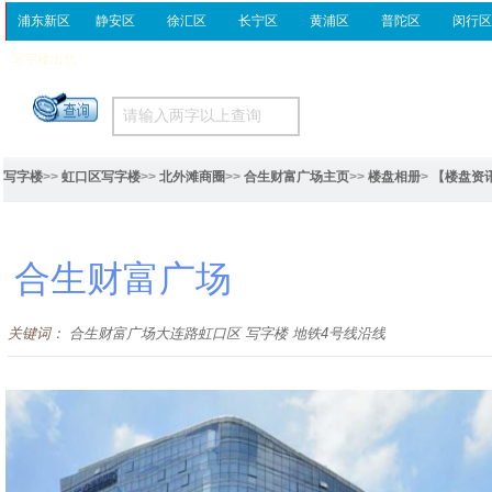
浦东新区
静安区
徐汇区
长宁区
黄浦区
普陀区
闵行
写字楼出售
写字楼
>>
虹口区写字楼
>>
北外滩商圈
>>
合生财富广场主页
>>
楼盘相册
>
【楼盘资
合生财富广场
关键词：
合生财富广场大连路虹口区 写字楼 地铁4号线沿线