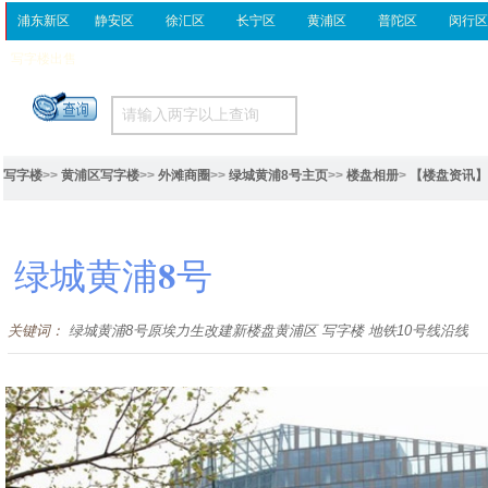
浦东新区
静安区
徐汇区
长宁区
黄浦区
普陀区
闵行
写字楼出售
写字楼
>>
黄浦区写字楼
>>
外滩商圈
>>
绿城黄浦8号主页
>>
楼盘相册
>
【楼盘资讯】
绿城黄浦8号
关键词：
绿城黄浦8号原埃力生改建新楼盘黄浦区 写字楼 地铁10号线沿线