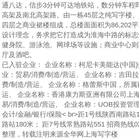
通八达，信步3分钟可达地铁站，数分钟车程
高架及南北高架路。由一栋45层之纯写字楼
四层之商业裙楼组成，总楼面面积为86,202
设计理念，务求把它打造成为淮海中路的标志
健身院、游泳池、网球场等设施；商业中心则
厅及酒吧。
已入驻企业： 企业名称：柯尼卡美能达(中国
业：贸易/消费/制造/营运、 企业名称：吉田
费/制造/营运、 企业名称：格蕾斯中国，所属
运、 企业名称：香港康力斯亚洲有限公司上
易/消费/制造/营运、 企业名称：UOB投资
会计/金融/银行/保险< br>距1号线陕西南路站
路站180米； 距7号线常熟路站551 招商热线02
整理，转载注明来源
全华网上海写字楼