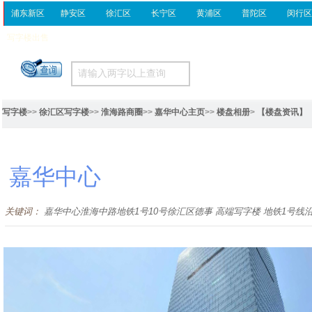
浦东新区
静安区
徐汇区
长宁区
黄浦区
普陀区
闵行
写字楼出售
写字楼
>>
徐汇区写字楼
>>
淮海路商圈
>>
嘉华中心主页
>>
楼盘相册
>
【楼盘资讯】
嘉华中心
关键词：
嘉华中心淮海中路地铁1号10号徐汇区德事 高端写字楼 地铁1号线