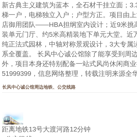
新古典主义建筑为蓝本，全石材干挂立面；3.
梯一户，电梯独立入户；户型方正。项目由上
店御用团队——HBA担纲室内设计；近9米挑
装单元门厅、约5米高精装地下单元大堂。近万
纯正法式园林，中轴对称景观设计，3大专属
系全覆盖。 长风中心诚公馆除了能享受到周
外，项目本身还特别配备一站式风尚休闲商业街
51999399，信息网络整理，转载注明来源
全
长风中心诚公馆周边地铁、公交线路
距离地铁13号大渡河路12分钟