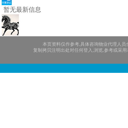
暂无最新信息
本页资料仅作参考,具体咨询物业代理人员
复制拷贝注明出处对任何登入,浏览,参考或采用本网