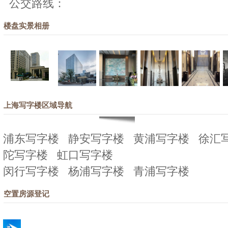
公交路线：
楼盘实景相册
上海写字楼区域导航
浦东写字楼
静安写字楼
黄浦写字楼
徐汇
陀写字楼
虹口写字楼
闵行写字楼
杨浦写字楼
青浦写字楼
空置房源登记