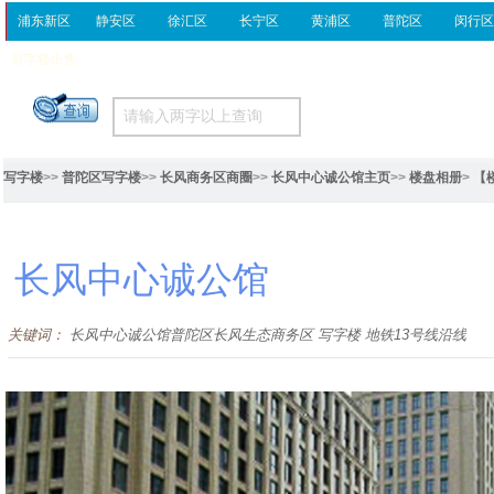
浦东新区
静安区
徐汇区
长宁区
黄浦区
普陀区
闵行
写字楼出售
写字楼
>>
普陀区写字楼
>>
长风商务区商圈
>>
长风中心诚公馆主页
>>
楼盘相册
>
【
长风中心诚公馆
关键词：
长风中心诚公馆普陀区长风生态商务区 写字楼 地铁13号线沿线