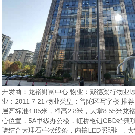
开发商：龙裕财富中心 物业：戴德梁行物业顾
业：2011-7-21 物业类型：普陀区写字楼 推
层高标准4.05米，净高2.8米，大堂8.55
心位置，5A甲级办公楼，虹桥枢钮CBD经典项
璃结合大理石柱状线条，内镶LED照明灯，