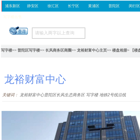
浦东新区
静安区
徐汇区
长宁区
黄浦区
普陀区
闵行
写字楼出售
写字楼
>>
普陀区写字楼
>>
长风商务区商圈
>>
龙裕财富中心主页
>>
楼盘相册
>
【楼
龙裕财富中心
关键词：
龙裕财富中心普陀区长风生态商务区 写字楼 地铁2号线沿线