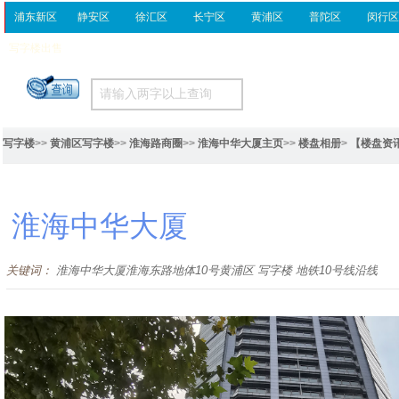
浦东新区
静安区
徐汇区
长宁区
黄浦区
普陀区
闵行
写字楼出售
写字楼
>>
黄浦区写字楼
>>
淮海路商圈
>>
淮海中华大厦主页
>>
楼盘相册
>
【楼盘资
淮海中华大厦
关键词：
淮海中华大厦淮海东路地体10号黄浦区 写字楼 地铁10号线沿线