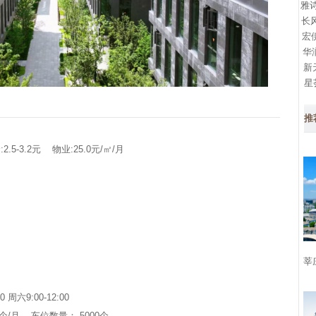
雅诗
长风
宏
华
新
星
推
-3.2元 物业:25.0元/㎡/月
莘
周六9:00-12:00
个/月 车位数量： 5000个