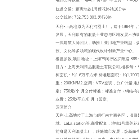
轨道交通: 距离地铁1号莲花路站10分钟
公交线路: 732,753,803,闵行8路
天利•上高地原为天利混凝土厂，建于1994年
发展，天利原有的混凝土业态与区域发展不协
一流建筑大师团队，助推工业用地产业转型，
技、文化等多领域的现代设计创新产业中心。
楼盘参数,项目地址：上海市闵行区罗阳路 869
目方：上海天利商品混凝土有限公司,楼栋号：B
栋面积：约1.6万平方米,标准层面积：约1,700平方
重：200KN/M2,空调：VRV空调，分户计量
定）750元/个.月交付标准：标准交付（钢结
业费：25元/平方米.月（暂定）
园区简介
天利·上高地位于上海市闵行南方商务区，项目
城、LaLa station等,商业配套，地铁1
前身是天利混凝土厂，跟随城市发展，焕新而生