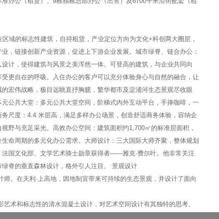
的标准办公（租赁）、9栋独栋总部办公（出售）及6700平米沿街配套（租
在区域的标志性建筑，自持租赁，产业定位方向为文化+科创两大圈层，
产业，链接创新产业资源，促进上下游企业发展。城市绿脊、链合办公：
入设计，使得建筑与风景之美浑然一体。可登高的建筑，与企业共同向
享受更自在的呼吸。入住办公的客户可以充分体验身心与自然的融合，让
瞩的宏伟战略，极目远眺直抒胸臆，繁华都市及淀浦河生态景观尽收眼
多元公共大堂：多元公共大堂空间，阶梯式内外互动平台，手捧咖啡，一
务尺度：4.4 米层高，满足多样办公场景，创造舒适商务体验，容纳企
视野与充足采光。高效办公空间：建筑面积约1,700㎡的标准层面积，
全生命周期的多元化办公需求。大师设计：三大国际大师齐聚，整体规划
、法国文化部、文学艺术骑士勋章获得者——雅克·费尔叶。他非常关注
绿脊的垂直森林设计，格外引人注目。 景观设计
计师。在天利·上高地，因地制宜带来可持续的生态景观，并设计了面向
光影艺术和标志性的清水混凝土设计，对艺术空间设计有其独特的思考。