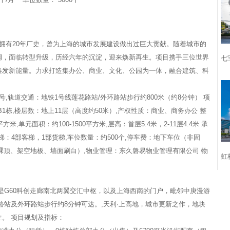
，拥有20年厂史，曾为上海的城市发展建设做出过巨大贡献。随着城市的
调，面临转型升级，历经六年的沉淀，迎来焕新再生。项目携手三位世界
七
焕发新能量。力求打造集办公、商业、文化、公园为一体，融合建筑、科
 号,轨道交通：地铁1号线莲花路站/外环路站步行约800米（约8分钟） 项
1栋,楼层数：地上11层（高度约50米）,产权性质：商业、商务办公 整
米,单元面积：约100-1500平方米,层高：首层5.4米，2-11层4.4米 承
,电梯：4部客梯，1部货梯,车位数量：约500个,停车费：地下车位（非固
构裸顶、架空地板、墙面刷白）,物业管理：东久磐易物业管理有限公司 物
虹
是G60科创走廊南北两翼交汇中枢，以及上海西南的门户，毗邻中庚漫游
号线莲花路站及外环路站步行约8分钟可达。,天利·上高地，城市更新之作，地块
。 项目规划及指标：