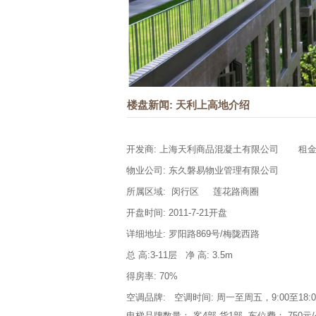
楼盘新闻: 天利上高地介绍
开发商: 上海天利商品混凝土有限公司 租金:2.5
物业公司: 东久磐易物业管理有限公司
所属区域:
闵行区
莲花路
商圈
开盘时间: 2011-7-21开盘
详细地址: 罗阳路869号/梅陇西路
总 高:3-11层 净 高: 3.5m
得房率: 70%
空调品牌: 空调时间: 周一至周五，9:00至18:00 
电梯品牌数量： 客4部 货1部 车位费： 750元/