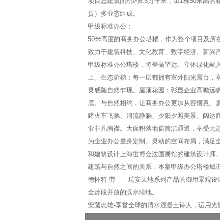
项目总建筑面积约6.5万平米，由1栋50米高
赁）多业态组成。
甲级标准办公：
50米高度的商务办公塔楼，作为整个项目及所
致力于建筑科技、文化教育、数字经济、新兴
甲级标准办公塔楼，将登高望远、立体绿化融
上。生态阶梯：每一层都拥有室外阳光露台，
灵感随自然乍现。屋顶花园：彰显企业高瞻远
底。与自然相约，让商务办公更加从容惬意。
睹火车飞驰、河流静躺、夕阳夕照美景。阔达商
业非凡胸襟。大面积落地窗简洁通透，享受无边
为企业办公量身定制。灵动的空间布局，满足
和建筑设计上海世博会法国展馆的建筑设计师
建筑与自然之间的关系，本案甲级办公塔楼城市
德怀特·劳——瑞安天地系列产品的御用景观设
全龄段开放的滨水绿地。
安藤忠雄-享誉全球的清水混凝土诗人，运用