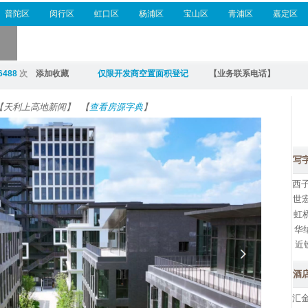
普陀区
闵行区
虹口区
杨浦区
宝山区
青浦区
嘉定区
6488
次
添加收藏
仅限开发商空置面积登记
【业务联系电话】
【天利上高地新闻】
【
查看房源字典
】
写
西子
世宏
虹桥
华纳
近
酒
汇金