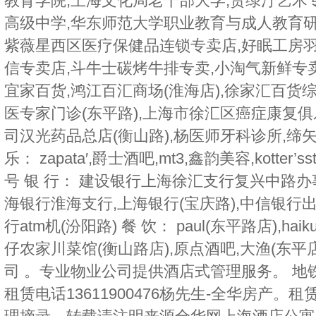
教育学院,上海文化局老干部大学,贺绿汀艺术
高级中学,华东师范大学职业教育与成人教育研
紫薇星西区医疗保健品连锁专卖店,好眠工房羽
信专卖店,斗牛士碳烤牛排专卖,小淘气新鲜专卖
宜家百货,鸿江百汇商场(淮海店),徐家汇百货综
医专家门诊(东平路),上海市徐汇区癌症康复
司汉光药品总店(衡山路),杨医师牙科诊所,缔
乐： zapata′,爵士酒吧,mt3,鑫韵美容,kotter’ss
号 银 行： 建设银行上海徐汇支行复兴中路办
海银行淮海支行,上海银行(宝庆路),中信银行
行atm机(汾阳路) 餐 饮： paul(东平路店),haiku 
仔农家川菜馆(衡山路店),原点酒吧,大渔(东平
司 。专业物业公司提供酒店式管理服务。 地
租赁电话13611900476杨先生-全华房产。租赁