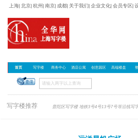
上海
|
北京
|
杭州
|
南京
|
成都
|
关于我们
|
企业文化
|
会员专区
|
首页
写字楼
商务中心
酒店公寓
创意园区
高端楼盘
写字楼推荐
普陀区写字楼 地铁3号4号13号7号等沿线写