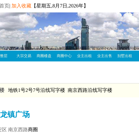
首页
|
加入收藏
【
星期五,8月7日,2026年】
整层
大宗交易
商圈楼盘
商圈中心
业主出租
业主出售
别墅出租
楼
地铁1号2号7号沿线写字楼 南京西路沿线写字楼
龙镇广场
安区
南京西路
商圈