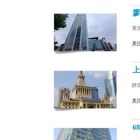
廖
黄
关
上
静
关
6