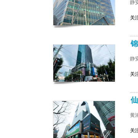
静
关
锦
静
关
仙
黄
关