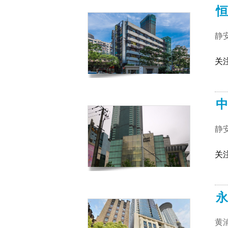
恒
静
关
中
静
关
永
黄