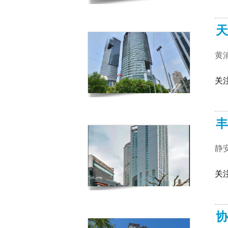
天
黄
关
丰
静
关
协