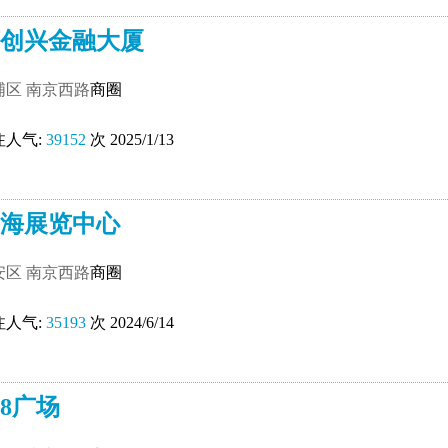
创兴金融大厦
浦区
南京西路
商圈
注人气:
39152
次 2025/1/13
海展览中心
安区
南京西路
商圈
注人气:
35193
次 2024/6/14
88广场