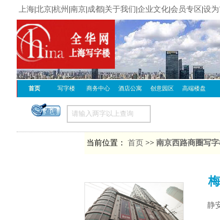
上海
|
北京
|
杭州
|
南京
|
成都
|
关于我们
|
企业文化
|
会员专区
|
设为
首页
写字楼
商务中心
酒店公寓
创意园区
高端楼盘
当前位置：
首页
>>
南京西路商圈写字
梅
静