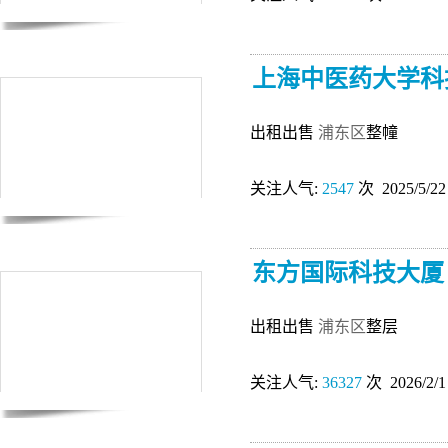
上海中医药大学科
出租出售
浦东区
整幢
关注人气:
2547
次 2025/5/22
东方国际科技大厦
出租出售
浦东区
整层
关注人气:
36327
次 2026/2/1