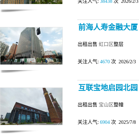
关注人气:
38438
次 2026/2/3
前海人寿金融大厦
出租出售
虹口区
整层
关注人气:
4670
次 2026/2/3
互联宝地启园北园
出租出售
宝山区
整幢
关注人气:
6904
次 2025/7/8