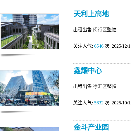
天利上高地
出租出售
闵行区
整幢
关注人气:
6546
次 2025/12/1
鑫耀中心
出租出售
徐汇区
整幢
关注人气:
5632
次 2025/10/1
金斗产业园