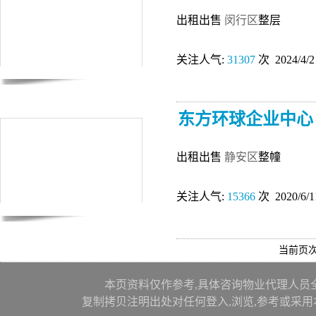
出租出售
闵行区
整层
关注人气:
31307
次 2024/4/2
东方环球企业中心
出租出售
静安区
整幢
关注人气:
15366
次 2020/6/1
当前页次
本页资料仅作参考,具体咨询物业代理人员
复制拷贝注明出处对任何登入,浏览,参考或采用本网