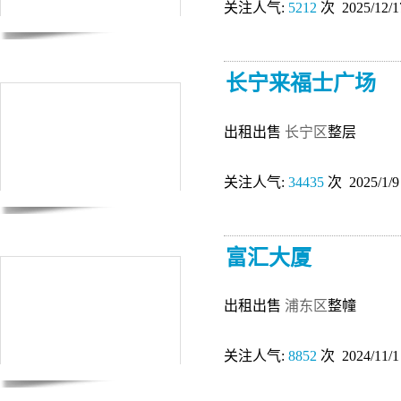
关注人气:
5212
次 2025/12/1
长宁来福士广场
出租出售
长宁区
整层
关注人气:
34435
次 2025/1/9
富汇大厦
出租出售
浦东区
整幢
关注人气:
8852
次 2024/11/1