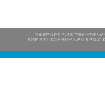
本页资料仅作参考,具体咨询物业代理人员
复制拷贝注明出处对任何登入,浏览,参考或采用本网