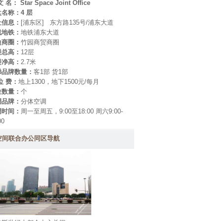
 名： Star Space Joint Office
盘名称：
4 层
址信息：
[
浦东区
] 东方路135号/浦东大道
线地铁：
地铁浦东大道
边商圈：
竹园商贸商圈
楼总高：
12层
楼净高：
2.7米
梯品牌数量：
客1部 货1部
位 费：
地上1300，地下1500元/每月
位数量：
个
调品牌：
分体空调
调时间：
周一至周五，9:00至18:00 周六9:00-
00
空间联合办公同区导航