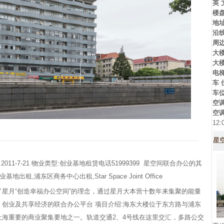
英 文
楼
地
沿
周
大
大
电
车 
车
空
空
12:
星
011-7-21 物业类型:创业基地租赁电话51999399 星空间联合办公的其
浦东区商务中心出租,Star Space Joint Office
星月“创造幸福办公空间”的理念，通过星月大本营十数年来集聚的能量
创业及共享经济的联合办公平台 项目介绍:海东大楼位于东方路与浦东
海重要的商业聚集要地之一。轨道交通2、4号线在这里交汇，多路公交