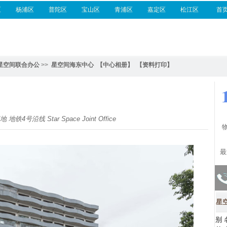
区
杨浦区
普陀区
宝山区
青浦区
嘉定区
松江区
首
星空间联合办公
>>
星空间海东中心
【中心相册】
【资料打印】
沿线 Star Space Joint Office
最
星
别