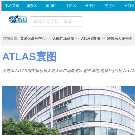
中心首页
浦东区
黄浦区
徐汇区
长宁区
闵行区
虹口
当前位置:
黄浦区商务中心
>>
人民广场商圈
>>
ATLAS寰图
>>
雅居乐大厦创客
ATLAS寰图
关键词
ATLAS寰图雅居乐大厦人民广场黄浦区 创业基地 地铁1号沿线 ATLA