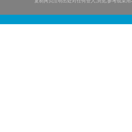
复制拷贝注明出处对任何登入,浏览,参考或采用本网