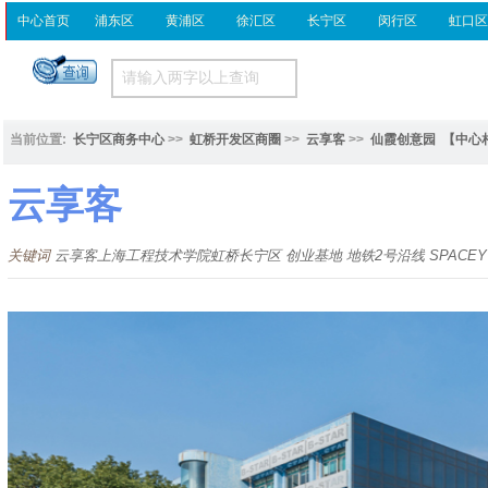
中心首页
浦东区
黄浦区
徐汇区
长宁区
闵行区
虹口
当前位置:
长宁区商务中心
>>
虹桥开发区商圈
>>
云享客
>>
仙霞创意园
【中心
云享客
关键词
云享客上海工程技术学院虹桥长宁区 创业基地 地铁2号沿线 SPACEY