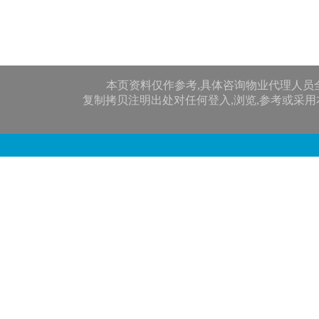
本页资料仅作参考,具体咨询物业代理人员
复制拷贝注明出处对任何登入,浏览,参考或采用本网