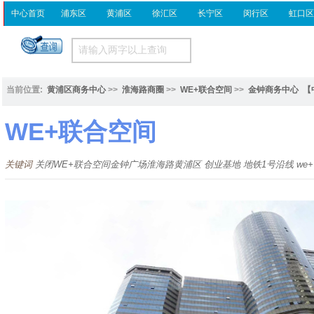
中心首页
浦东区
黄浦区
徐汇区
长宁区
闵行区
虹口
当前位置:
黄浦区商务中心
>>
淮海路商圈
>>
WE+联合空间
>>
金钟商务中心
【
WE+联合空间
关键词
关闭WE+联合空间金钟广场淮海路黄浦区 创业基地 地铁1号沿线 we+