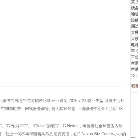
英 
楼
地
沿
周
大
大
电
车 
车
空
空
12:
熙
博哲房地产咨询有限公司 开业时间:2016-7-21 物业类型:商务中心租
费：空调加时费，网线服务商等, 暂无其它信息 上海商务中心出租,徐汇区
“G”作为“GO”、 “Global”的缩写，G-Nexus，寓意着让全球范围内所
一词不再伴随着高昂的投资费用，在G-Nexus Biz Center,小小的