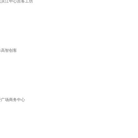
光滨江中心吉客工坊
林高智创客
爱广场商务中心