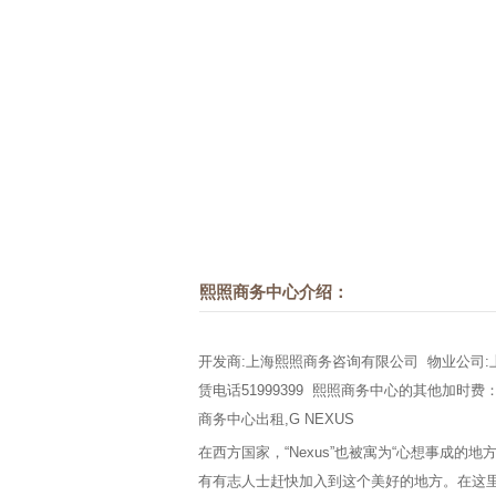
熙照商务中心介绍：
开发商:上海熙照商务咨询有限公司 物业公司:上海
赁电话51999399 熙照商务中心的其他加时
商务中心出租,G NEXUS
在西方国家，“Nexus”也被寓为“心想事成的地方”。
有有志人士赶快加入到这个美好的地方。在这里，创业