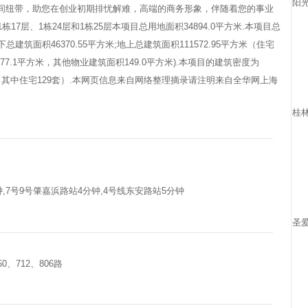
阳
中间纽带，助您在创业初期排忧解难，高端的商务形象，伴随着您的事业
17层、1栋24层和1栋25层本项目总用地面积34894.0平方米.本项目总
总建筑面积46370.55平方米;地上总建筑面积111572.95平方米（住宅
377.1平方米，其他物业建筑面积149.0平方米).本项目的建筑密度为
幢（其中住宅129套）.本网页信息来自网络整理摘录请注明来自
全华网上海
桂
钟,7号9号肇嘉浜路站4分钟,4号线东安路站5分钟
圣
50、712、806路