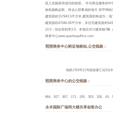
投入也能获得成功的收获。 作为商业服务的
旅程扬帆起航，终达心想事成的地方 宛平88由1栋
建筑面积157943.5平方米,建筑面积构成为：地下
建筑面积47046.85平方米，非住宅建筑面积64
23.0；综合容积率3.0。本项目共计建筑物7
商务中心
www.quanhuaoffice.com
熙照商务中心附近地铁站,公交线路：
地铁1号9号11号线徐家汇站5分
熙照商务中心的公交线路：
864、927、957、171、205、303、326、43、
永丰国际广场同大楼共享创客办公