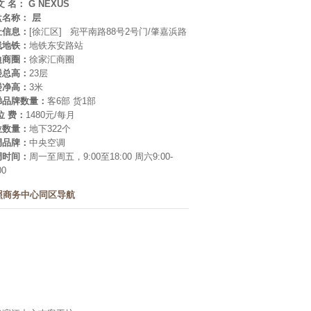
文 名： G NEXUS
盘名称：
层
址信息：
[
徐汇区
] 宛平南路88号2号门/肇嘉浜路
线地铁：
地铁东安路站
边商圈：
徐家汇商圈
楼总高：
23层
楼净高：
3米
梯品牌数量：
客6部 货1部
位 费：
1480元/每月
位数量：
地下322个
调品牌：
中央空调
调时间：
周一至周五，9:00至18:00 周六9:00-
00
照商务中心同区导航