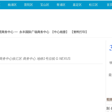
区
杨浦区
普陀区
宝山区
青浦区
嘉定区
松江区
首
照商务中心
>>
永丰国际广场商务中心
【中心相册】
【资料打印】
中心徐汇区 商务中心 地铁1号沿线 G NEXUS
最
熙
别