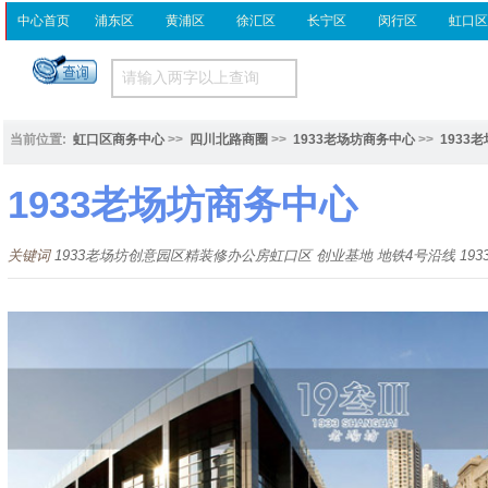
中心首页
浦东区
黄浦区
徐汇区
长宁区
闵行区
虹口
当前位置:
虹口区商务中心
>>
四川北路商圈
>>
1933老场坊商务中心
>>
1933
1933老场坊商务中心
关键词
1933老场坊创意园区精装修办公房虹口区 创业基地 地铁4号沿线 1933lao